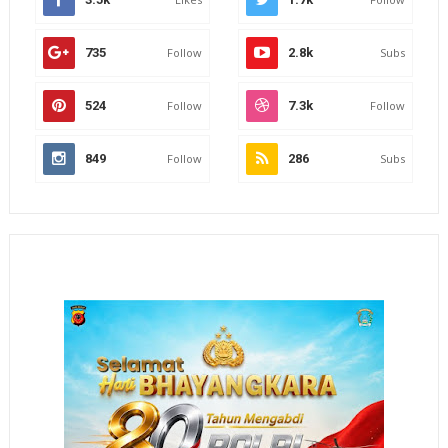
735
Follow
2.8k
Subs
524
Follow
7.3k
Follow
849
Follow
286
Subs