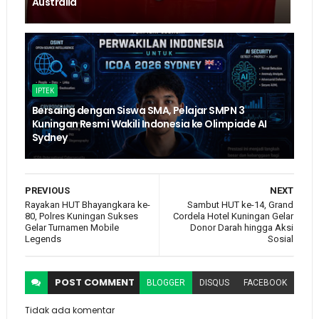
Australia
IPTEK
Bersaing dengan Siswa SMA, Pelajar SMPN 3
Kuningan Resmi Wakili Indonesia ke Olimpiade AI
Sydney
PREVIOUS
NEXT
Rayakan HUT Bhayangkara ke-
Sambut HUT ke-14, Grand
80, Polres Kuningan Sukses
Cordela Hotel Kuningan Gelar
Gelar Turnamen Mobile
Donor Darah hingga Aksi
Legends
Sosial
POST
COMMENT
BLOGGER
DISQUS
FACEBOOK
Tidak ada komentar