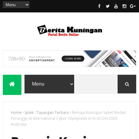
Home
/
Iptek
/
Tayangan Terbaru
/
Remaja Kuningan Sabet Medali
Perunggu di International Cyber Olympiade in AI (ICOA) 2026
Australia