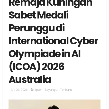
Remaja Kuningan
Sabet Medali
Perunggu di
International Cyber
Olympiade in AI
(ICOA) 2026
Australia
Juli 02, 2026
Iptek
,
Tayangan Terbaru