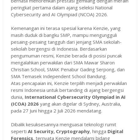
berhasil menorehkan prestasi gemilang dengan meraih
peringkat pertama dalam ajang seleksi National
Cybersecurity and AI Olympiad (NCOA) 2026.
Kemenangan ini terasa spesial karena Kenzie, yang
masih duduk di bangku SMP, mampu mengungguli
pesaing-pesaing tangguh dari jenjang SMA sekolah-
sekolah bergengsi di Indonesia. Berdasarkan
pengumuman resmi, Kenzie berada di posisi puncak
mengalahkan perwakilan dari SMA Mawar Sharon
Christian School, SMAK Penabur Gading Serpong, dan
SMA Temasek Independent School Bandung.
Atas pencapaian ini, Kenzie terpilih menjadi perwakilan
resmi Indonesia untuk bertanding di ajang bergengsi
dunia,
International Cybersecurity Olympiad in AI
(ICOA) 2026
yang akan digelar di Sydney, Australia,
pada 27 Juni hingga 2 Juli 2026 mendatang.
Dibalik kesuksesannya menguasai teknologi rumit
seperti
AI Security, Cryptography
, hingga
Digital
Forensics
, ternyata Kenzie mendalami bidang