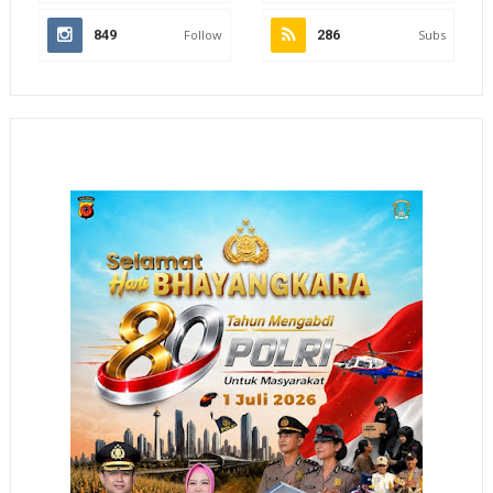
849
Follow
286
Subs