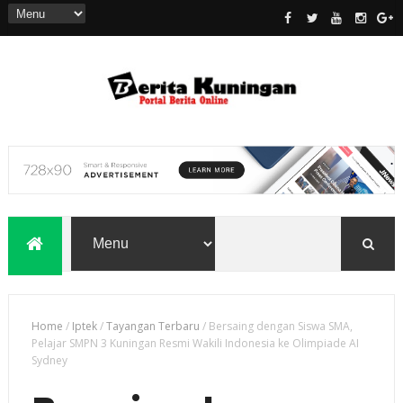
Home
/
Iptek
/
Tayangan Terbaru
/
Bersaing dengan Siswa SMA,
Pelajar SMPN 3 Kuningan Resmi Wakili Indonesia ke Olimpiade AI
Sydney