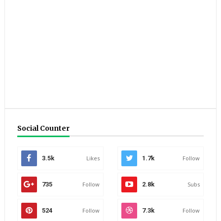
Social Counter
3.5k
Likes
1.7k
Follow
735
Follow
2.8k
Subs
524
Follow
7.3k
Follow