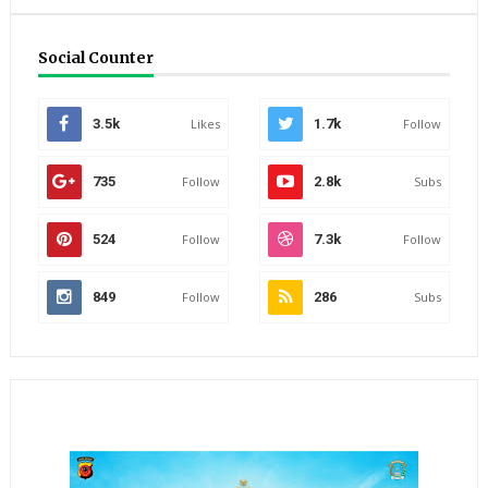
Social Counter
3.5k
Likes
1.7k
Follow
735
Follow
2.8k
Subs
524
Follow
7.3k
Follow
849
Follow
286
Subs