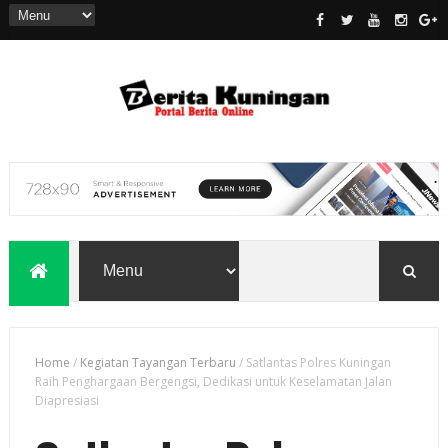
Home
/
Kegiatan Tayangan Terbaru
/
Satlantas Polres Kuningan
Raih Penghargaan Bergengsi, Dedikasi untuk Keselamatan Jalan
Diapresiasi