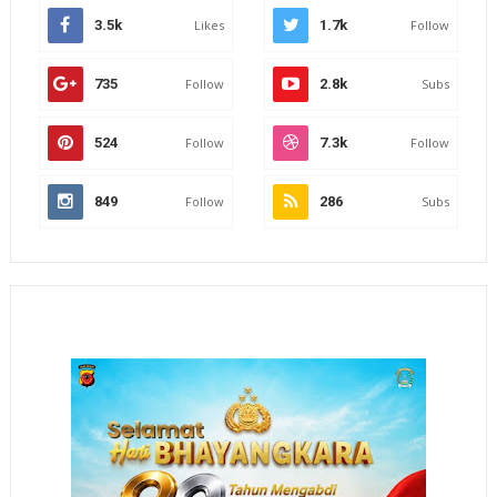
3.5k
Likes
1.7k
Follow
735
Follow
2.8k
Subs
524
Follow
7.3k
Follow
849
Follow
286
Subs