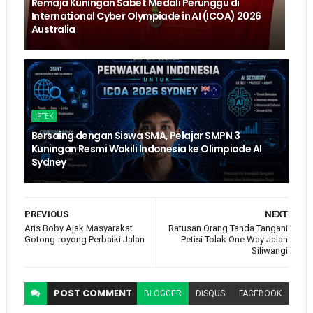
Remaja Kuningan Sabet Medali Perunggu di
International Cyber Olympiade in AI (ICOA) 2026
Australia
IPTEK
Bersaing dengan Siswa SMA, Pelajar SMPN 3
Kuningan Resmi Wakili Indonesia ke Olimpiade AI
Sydney
PREVIOUS
NEXT
Aris Boby Ajak Masyarakat
Ratusan Orang Tanda Tangani
Gotong-royong Perbaiki Jalan
Petisi Tolak One Way Jalan
Siliwangi
POST
COMMENT
BLOGGER
DISQUS
FACEBOOK