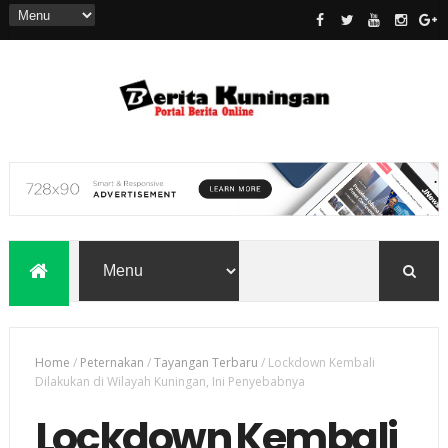
Home
/
Peternakan
/
Tayangan Terbaru
/
Lockdown Kembali
Dilakukan di Wilayah Kuningan, Ini Penyebabnya
Lockdown Kembali