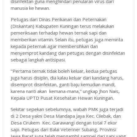
disinfektan guna menghindari penularan virus dari
manusia ke hewan.
Petugas dari Dinas Perikanan dan Peternakan
(Diskantan) Kabupaten Kuningan terus melakukan
pemeriksaan terhadap hewan ternak sapi dan
memberikan vitamin. Selain itu, petugas juga meminta
kepada peternak agar membersihkan dan
menyemprot kandang dan petugas dengan disinfektan
sebagai langkah antisipasi.
"Pertama ternak tidak boleh keluar, kedua petugas
juga harus disiplin, dia kalau keluar dari kandang harus,
disemprot disinfektan, ganti baju kemudian mandi,
karena nanti akan kemana-mana," ungkap Jhon Nais,
Kepala UPTD Pusat Kesehatan Hewan Kuningan.
Sekitar sepekan sebelumnya, wabah PMK juga terjadi
di 2 Desa yakni Desa Mandapa Jaya Kec. Cilebak, dan
Desa Cirukem Kec. Garawangi dengan total 7 ekor
sapi. Petugas dari Balai Veteriner Subang, Provinsi
Jawa Barat juga telah mengambil sampel dari sapi yang