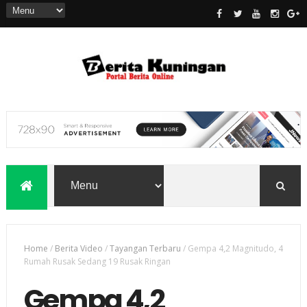
Home
/
Berita Video
/
Tayangan Terbaru
/
Gempa 4,2 Magnitudo, 4
Rumah Rusak Sedang 19 Rusak Ringan
Gempa 4,2