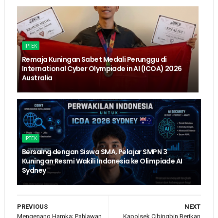
IPTEK
Remaja Kuningan Sabet Medali Perunggu di
International Cyber Olympiade in AI (ICOA) 2026
Australia
IPTEK
Bersaing dengan Siswa SMA, Pelajar SMPN 3
Kuningan Resmi Wakili Indonesia ke Olimpiade AI
Sydney
PREVIOUS
NEXT
Mengenang Hamka; Pahlawan
Kapolsek Cibingbin Berikan