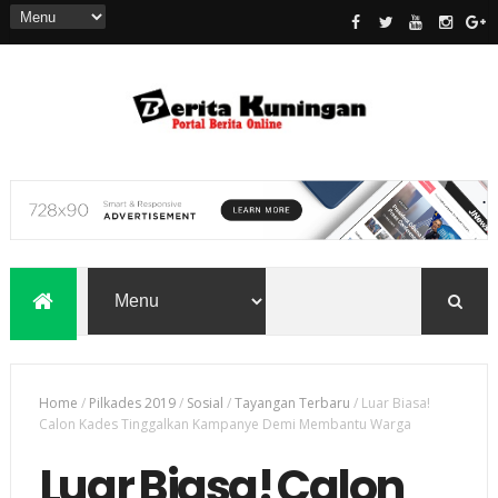
Home
/
Pilkades 2019
/
Sosial
/
Tayangan Terbaru
/
Luar Biasa!
Calon Kades Tinggalkan Kampanye Demi Membantu Warga
Luar Biasa! Calon