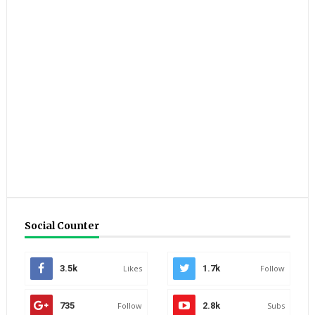
Social Counter
3.5k
Likes
1.7k
Follow
735
Follow
2.8k
Subs