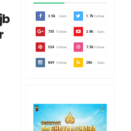
jb
3.5k
Likes
1.7k
Follow
r
735
Follow
2.8k
Subs
524
Follow
7.3k
Follow
849
Follow
286
Subs