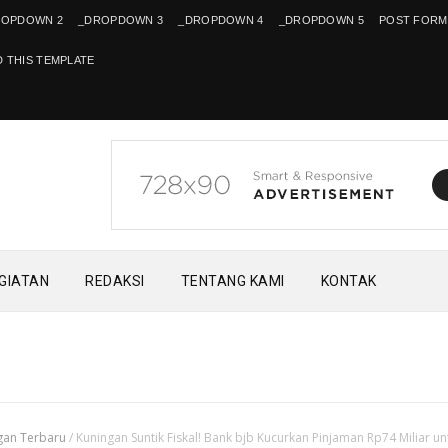
ROPDOWN 2
_DROPDOWN 3
_DROPDOWN 4
_DROPDOWN 5
POST FORM
 THIS TEMPLATE
EGIATAN
REDAKSI
TENTANG KAMI
KONTAK
gan Terbaru
/
Kuningan Suntik Fiskal! Bank bjb Kucurkan Pinjaman Rp74 Miliar un