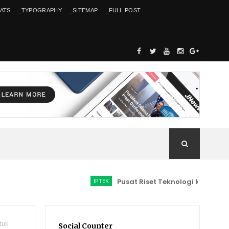
ATS
_TYPOGRAPHY
_SITEMAP
_FULL POST
IPTEK
Pusat Riset Teknologi Manufaktur Per
tuk
Social Counter