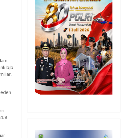
alam
ank bjb
iliar.
Deden
ari
p268
uar