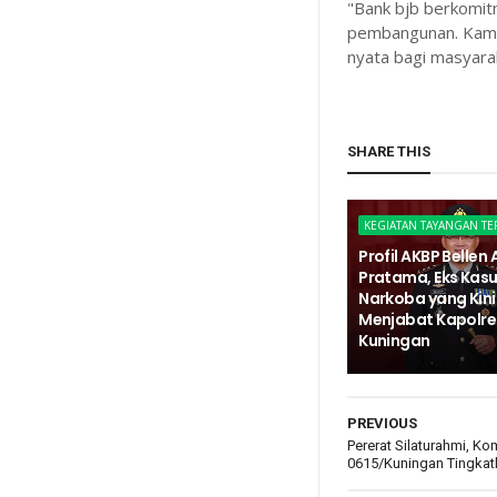
"Bank bjb berkomi
pembangunan. Kami 
nyata bagi masyara
SHARE THIS
KEGIATAN TAYANGAN T
Profil AKBP Bellen
Pratama, Eks Kas
Narkoba yang Kini
Menjabat Kapolre
Kuningan
PREVIOUS
Pererat Silaturahmi, 
0615/Kuningan Tingkat