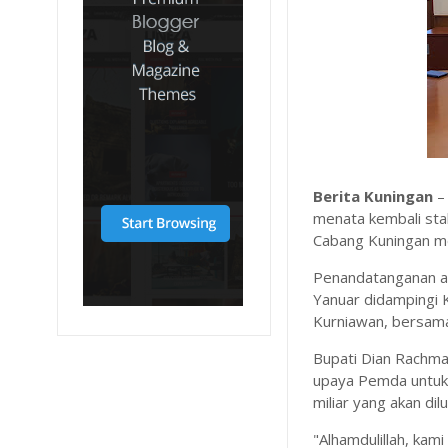
Berita Kuningan
–
menata kembali stab
Cabang Kuningan me
​Penandatanganan ak
Yanuar didampingi
Kurniawan, bersama
​Bupati Dian Rachma
upaya Pemda untuk
miliar yang akan di
​"Alhamdulillah, kam