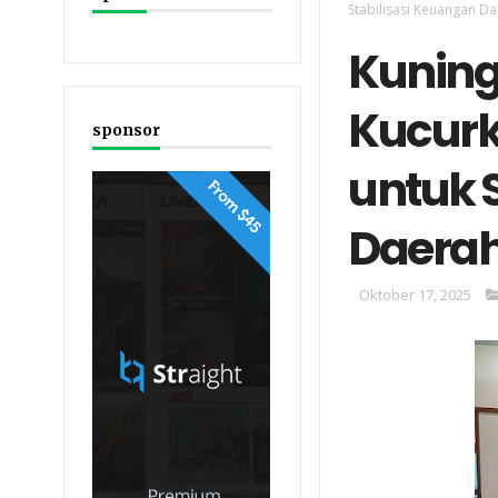
Stabilisasi Keuangan D
Kuninga
Kucurk
sponsor
untuk 
Daera
Oktober 17, 2025