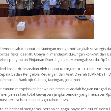
 Pemerintah Kabupaten Kuningan mengambil langkah strategis d
ilitas fiskal daerah. Upaya ini mendapat dukungan konkret dari B
lalui penyaluran Pinjaman Daerah Jangka Menengah senilai Rp74 m
ad kredit dilaksanakan oleh Bupati Kuningan Dr. H. Dian Rachmat
 Kepala Badan Pengelola Keuangan dan Aset Daerah (BPKAD) H. 
 Pimpinan Bank bjb Cabang Kuningan, Jonathan.
t Yanuar menjelaskan bahwa pinjaman ini adalah bagian integral d
 menyelesaikan total kewajiban jangka pendek yang mencapai R
lunasi secara bertahap hingga tahun 2029.
i telah berhasil mengatasi persoalan gagal bayar melalui efisiensi l