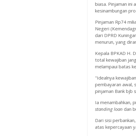
biasa. Pinjaman in
kesinambungan pro
​Pinjaman Rp74 mili
Negeri (Kemendagr
dari DPRD Kuningan
menurun, yang dira
​Kepala BPKAD H. D
total kewajiban ja
melampaui batas ke
​"Idealnya kewajiban
pembayaran awal, se
pinjaman Bank bjb se
​Ia menambahkan, pi
standing loan
dan bu
​Dari sisi perbank
atas kepercayaan ya