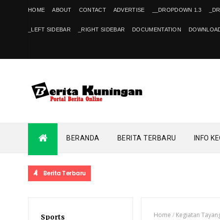
HOME
ABOUT
CONTACT
ADVERTISE
__DROPDOWN 1.3
_D
_LEFT SIDEBAR
_RIGHT SIDEBAR
DOCUMENTATION
DOWNLOAD
BERANDA
BERITA TERBARU
INFO K
Berita Terbaru
Home
/
Kegiatan Tayan
Sports