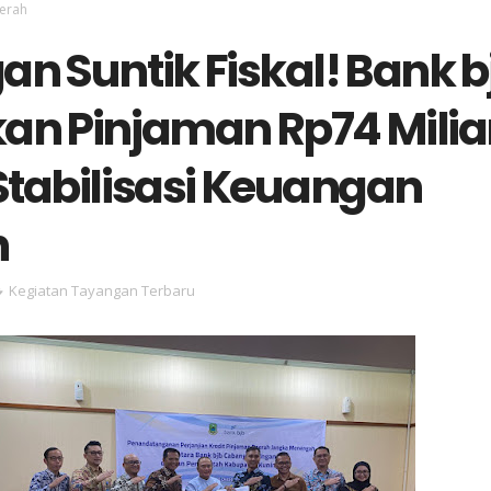
aerah
n Suntik Fiskal! Bank b
an Pinjaman Rp74 Milia
Stabilisasi Keuangan
h
Kegiatan Tayangan Terbaru