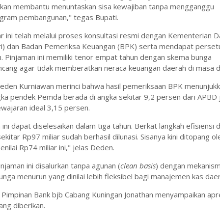
i akan membantu menuntaskan sisa kewajiban tanpa mengganggu
gram pembangunan," tegas Bupati.
ar ini telah melalui proses konsultasi resmi dengan Kementerian 
i) dan Badan Pemeriksa Keuangan (BPK) serta mendapat perset
. Pinjaman ini memiliki tenor empat tahun dengan skema bunga
ncang agar tidak memberatkan neraca keuangan daerah di masa 
eden Kurniawan merinci bahwa hasil pemeriksaan BPK menunjuk
ngka pendek Pemda berada di angka sekitar 9,2 persen dari APBD 
wajaran ideal 3,15 persen.
 ini dapat diselesaikan dalam tiga tahun. Berkat langkah efisiensi 
kitar Rp97 miliar sudah berhasil dilunasi. Sisanya kini ditopang ol
nilai Rp74 miliar ini," jelas Deden.
njaman ini disalurkan tanpa agunan (
clean basis
) dengan mekanis
nga menurun yang dinilai lebih fleksibel bagi manajemen kas dae
an, Pimpinan Bank bjb Cabang Kuningan Jonathan menyampaikan apr
ng diberikan.