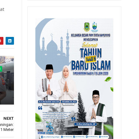
at
U
NEXT
uningan:
11 Meter