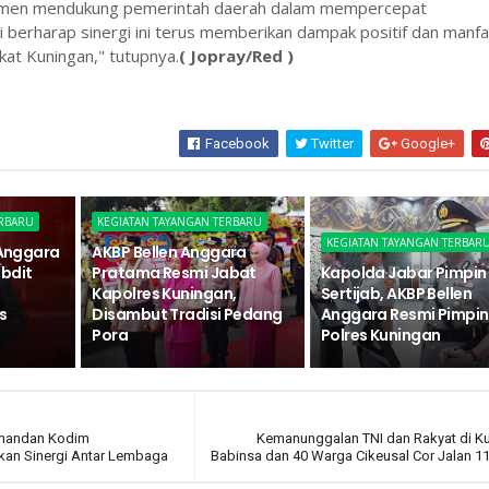
tmen mendukung pemerintah daerah dalam mempercepat
berharap sinergi ini terus memberikan dampak positif dan manfa
kat Kuningan," tutupnya.
( Jopray/Red )
Facebook
Twitter
Google+
ERBARU
KEGIATAN TAYANGAN TERBARU
KEGIATAN TAYANGAN TERBAR
 Anggara
AKBP Bellen Anggara
ubdit
Pratama Resmi Jabat
Kapolda Jabar Pimpin
Kapolres Kuningan,
Sertijab, AKBP Bellen
s
Disambut Tradisi Pedang
Anggara Resmi Pimpin
Pora
Polres Kuningan
Komandan Kodim
Kemanunggalan TNI dan Rakyat di K
kan Sinergi Antar Lembaga
Babinsa dan 40 Warga Cikeusal Cor Jalan 1