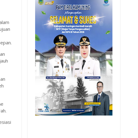
Dalam
ujuan
depan.
kan
jauh
dan
eh
me
rah.
esiasi