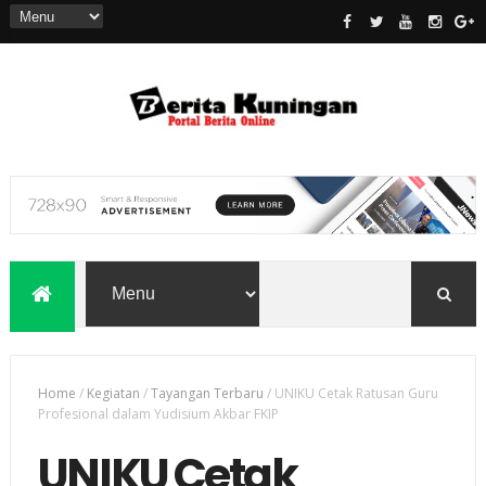
Home
/
Kegiatan
/
Tayangan Terbaru
/
UNIKU Cetak Ratusan Guru
Profesional dalam Yudisium Akbar FKIP
UNIKU Cetak