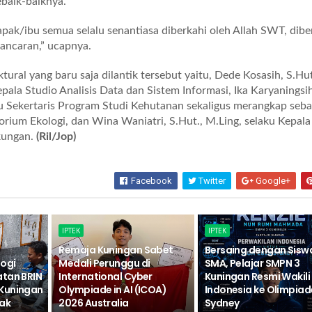
baik-baiknya.
pak/ibu semua selalu senantiasa diberkahi oleh Allah SWT, dibe
ancaran,” ucapnya.
ktural yang baru saja dilantik tersebut yaitu, Dede Kosasih, S.Hut
Kepala Studio Analisis Data dan Sistem Informasi, Ika Karyaningsi
aku Sekertaris Program Studi Kehutanan sekaligus merangkap seba
orium Ekologi, dan Wina Waniatri, S.Hut., M.Ling, selaku Kepala
kungan.
(Ril/Jop)
Facebook
Twitter
Google+
IPTEK
IPTEK
Remaja Kuningan Sabet
Bersaing dengan Sisw
logi
Medali Perunggu di
SMA, Pelajar SMPN 3
atan BRIN
International Cyber
Kuningan Resmi Wakili
Kuningan
Olympiade in AI (ICOA)
Indonesia ke Olimpiad
ak
2026 Australia
Sydney