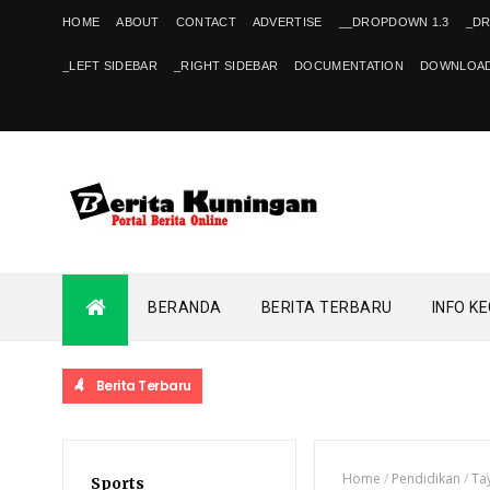
HOME
ABOUT
CONTACT
ADVERTISE
__DROPDOWN 1.3
_D
_LEFT SIDEBAR
_RIGHT SIDEBAR
DOCUMENTATION
DOWNLOAD
BERANDA
BERITA TERBARU
INFO K
Berita Terbaru
Home
/
Pendidikan
/
Ta
Sports