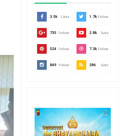
3.5k
Likes
1.7k
Follow
735
Follow
2.8k
Subs
524
Follow
7.3k
Follow
849
Follow
286
Subs