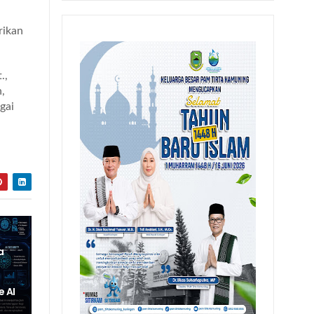
rikan
.,
h,
gai
a
e AI