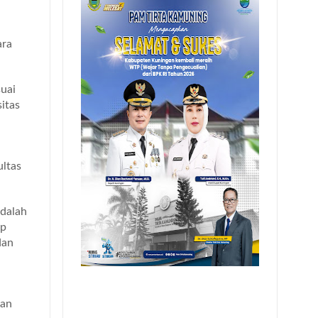
ara
suai
itas
ultas
dalah
ap
dan
kan