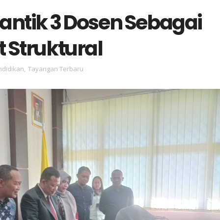
Lantik 3 Dosen Sebagai
 Struktural
ndidikan
,
Tayangan Terbaru