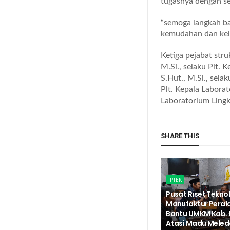
tugasnya dengan se
“semoga langkah ba
kemudahan dan kel
Ketiga pejabat stru
M.Si., selaku Plt. 
S.Hut., M.Si., sel
Plt. Kepala Laborat
Laboratorium Ling
SHARE THIS
IPTEK
Pusat Riset Tekno
Manufaktur Peral
Bantu UMKM Kab. 
Atasi Madu Meled