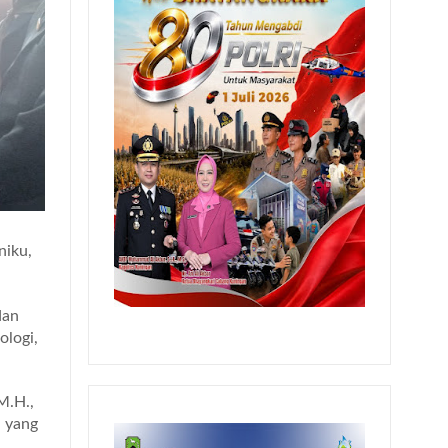
niku,
dan
ologi,
M.H.,
l yang