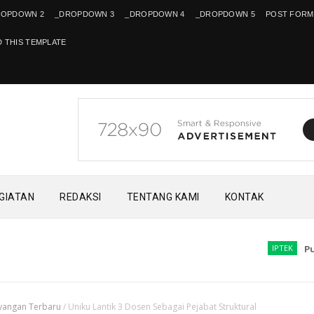
ROPDOWN 2
_DROPDOWN 3
_DROPDOWN 4
_DROPDOWN 5
POST FORM
 THIS TEMPLATE
EGIATAN
REDAKSI
TENTANG KAMI
KONTAK
IPTEK
Pusat Rise
yangan Terbaru
/
Uniku Lantik 3 Dosen Sebagai Pejabat Struktural