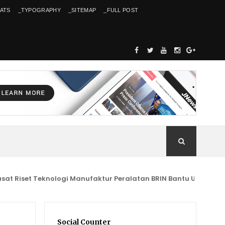
ATS
_TYPOGRAPHY
_SITEMAP
_FULL POST
t Teknologi Manufaktur Peralatan BRIN Bantu UMKM Kab. Kunin
Social Counter