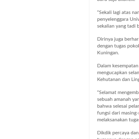
“Sekali lagi atas 
penyelenggara Uni
sekalian yang tadi b
Dirinya juga berha
dengan tugas pokok
Kuningan.
Dalam kesempatan ya
mengucapkan selama
Kehutanan dan Lin
“Selamat mengemba
sebuah amanah yan
bahwa selesai pelan
fungsi dari masing
melaksanakan tugas
Dikdik percaya dan