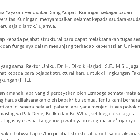
nama Yayasan Pendidikan Sang Adipati Kuningan sebagai badan
versitas Kuningan, menyampaikan selamat kepada saudara-saud
aru saja dilantik,” ujarnya.
rap kepada pejabat struktural baru dapat melaksanakan tugas se
 dan fungsinya dalam menunjang terhadap keberhasilan Univers
ng sama, Rektor Uniku, Dr. H. Dikdik Harjadi, S.E., M.Si., juga
t kepada para pejabat struktural baru untuk di lingkungan Fak
gkungan (FHL).
n amanah, apa yang dipercayakan oleh Lembaga semata-mata a
g harus dilaksanakan oleh bapak/ibu semua. Tentu kami berhar
tikan ini segera pelajari, pahami apa yang menjadi tugas pokok 
-masing ya Pak Dede, Bu Ika dan Bu Wina, sehingga bisa segera
-tugasnya sesuai tanggung jawabnya masing-masing,” ujarnya.
 yakin bahwa bapak/ibu pejabat struktural baru bisa melaksana