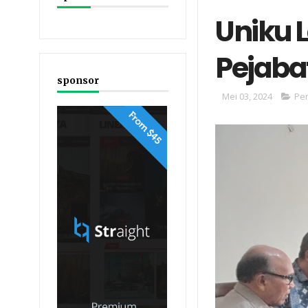
Uniku 
Pejabat
sponsor
Mei 03, 2024
Pe