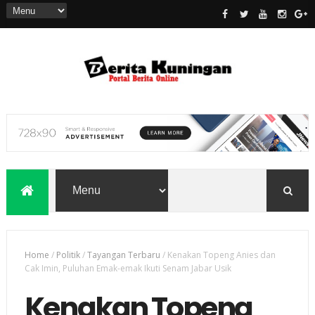
Home
/
Politik
/
Tayangan Terbaru
/
Kenakan Topeng Anies dan
Cak Imin, Puluhan Emak-emak Ikuti Senam Jabar Usik
Kenakan Topeng