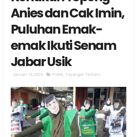
Anies dan Cak Imin,
Puluhan Emak-
emak Ikuti Senam
Jabar Usik
Januari 14, 2024
Politik
,
Tayangan Terbaru