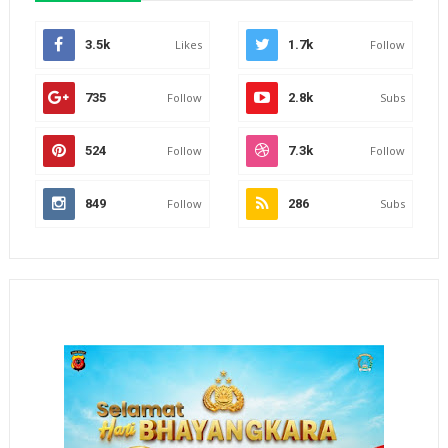
3.5k
Likes
1.7k
Follow
735
Follow
2.8k
Subs
524
Follow
7.3k
Follow
849
Follow
286
Subs