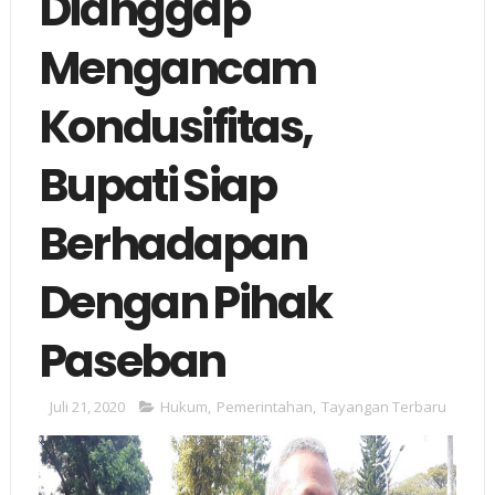
Dianggap
Mengancam
Kondusifitas,
Bupati Siap
Berhadapan
Dengan Pihak
Paseban
Juli 21, 2020
Hukum
,
Pemerintahan
,
Tayangan Terbaru