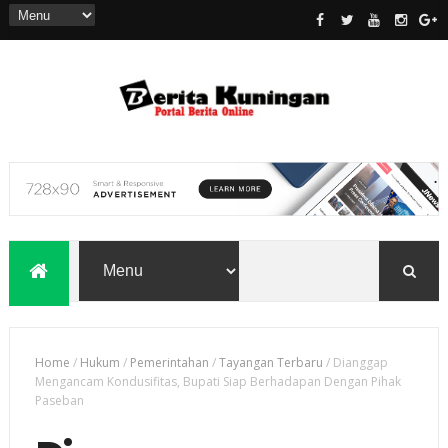
Home
/
Hukum
/
Pemerintahan
/
Tayangan Terbaru
/
Dianggap
Mengancam Kondusifitas, Bupati Siap Berhadapan Dengan Pihak
Paseban