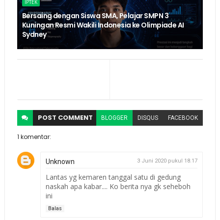
IPTEK
Bersaing dengan Siswa SMA, Pelajar SMPN 3
Kuningan Resmi Wakili Indonesia ke Olimpiade AI
Sydney
POST
COMMENT
BLOGGER
DISQUS
FACEBOOK
1 komentar:
Unknown
3 Juni 2020 pukul 18.17
Lantas yg kemaren tanggal satu di gedung
naskah apa kabar.... Ko berita nya gk seheboh
ini
Balas