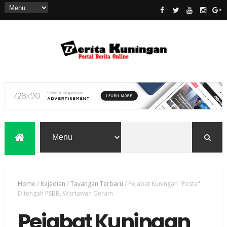
Home
/
Kejadian
/
Tayangan Terbaru
/
Pejabat Kuningan "Pesta"
Ditengah PSBB, Wartawan Geram
Pejabat Kuningan