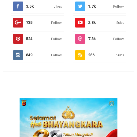
3.5k
Likes
1.7k
Follow
735
Follow
2.8k
Subs
524
Follow
7.3k
Follow
849
Follow
286
Subs