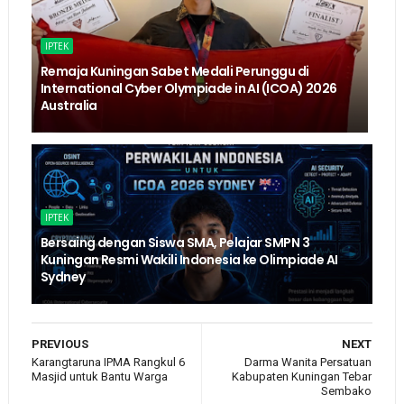
IPTEK
Remaja Kuningan Sabet Medali Perunggu di
International Cyber Olympiade in AI (ICOA) 2026
Australia
IPTEK
Bersaing dengan Siswa SMA, Pelajar SMPN 3
Kuningan Resmi Wakili Indonesia ke Olimpiade AI
Sydney
PREVIOUS
NEXT
Karangtaruna IPMA Rangkul 6
Darma Wanita Persatuan
Masjid untuk Bantu Warga
Kabupaten Kuningan Tebar
Sembako