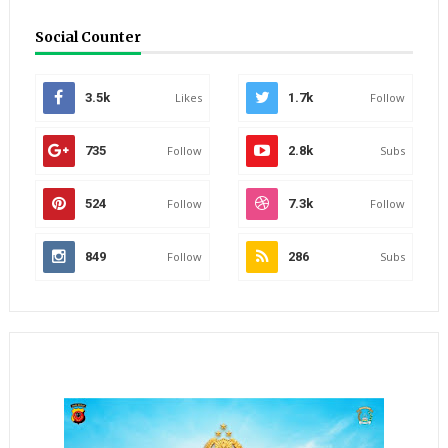
Social Counter
3.5k
Likes
1.7k
Follow
735
Follow
2.8k
Subs
524
Follow
7.3k
Follow
849
Follow
286
Subs