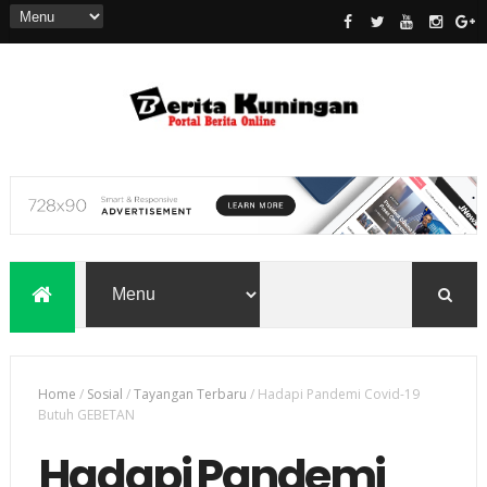
Home
/
Sosial
/
Tayangan Terbaru
/
Hadapi Pandemi Covid-19
Butuh GEBETAN
Hadapi Pandemi