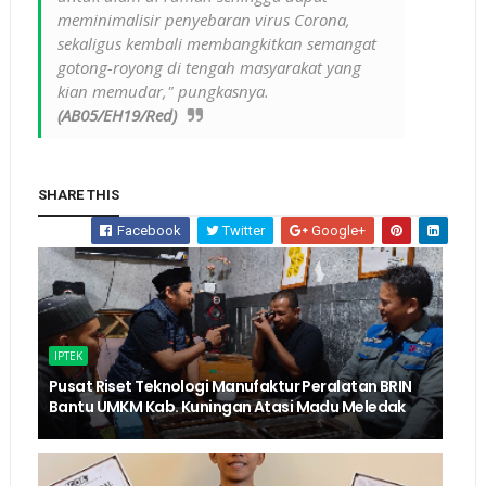
meminimalisir penyebaran virus Corona,
sekaligus kembali membangkitkan semangat
gotong-royong di tengah masyarakat yang
kian memudar," pungkasnya.
(AB05/EH19/Red)
SHARE THIS
Facebook
Twitter
Google+
IPTEK
Pusat Riset Teknologi Manufaktur Peralatan BRIN
Bantu UMKM Kab. Kuningan Atasi Madu Meledak