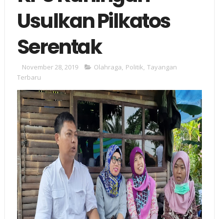
Usulkan Pilkatos
Serentak
November 28, 2019
Olahraga
,
Politik
,
Tayangan
Terbaru