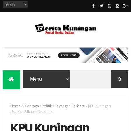
Home
/
Olahraga
/
Politik
/
Tayangan Terbaru
/
KPU Kuningan
Usulkan Pilkatos Serentak
KPU Kuningan