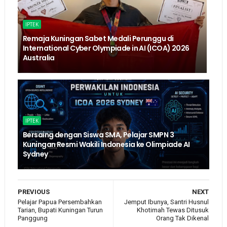
IPTEK
Remaja Kuningan Sabet Medali Perunggu di
International Cyber Olympiade in AI (ICOA) 2026
Australia
IPTEK
Bersaing dengan Siswa SMA, Pelajar SMPN 3
Kuningan Resmi Wakili Indonesia ke Olimpiade AI
Sydney
PREVIOUS
NEXT
Pelajar Papua Persembahkan
Jemput Ibunya, Santri Husnul
Tarian, Bupati Kuningan Turun
Khotimah Tewas Ditusuk
Panggung
Orang Tak Dikenal