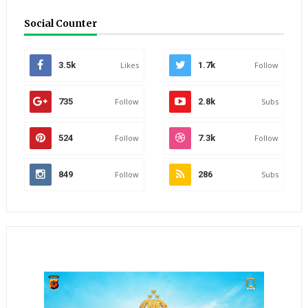
Social Counter
3.5k
Likes
1.7k
Follow
735
Follow
2.8k
Subs
524
Follow
7.3k
Follow
849
Follow
286
Subs