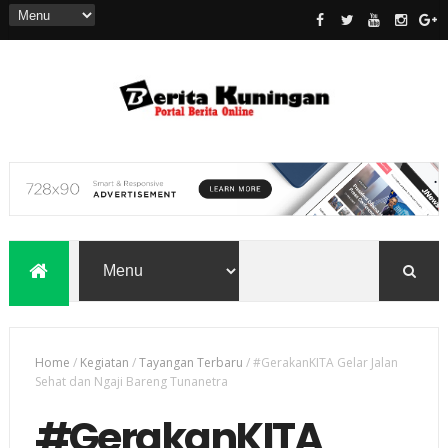
Home
/
Kegiatan
/
Tayangan Terbaru
/
#GerakanKITA Gelar Jalan
Sehat dan Ngaji Bareng Tunanetra
#GerakanKITA