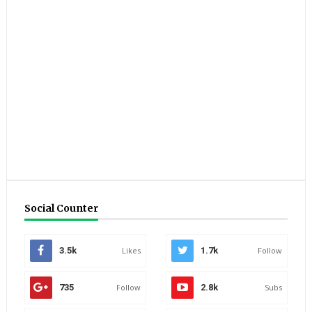
Social Counter
3.5k
Likes
1.7k
Follow
735
Follow
2.8k
Subs