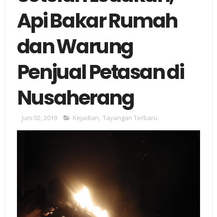
Api Bakar Rumah
dan Warung
Penjual Petasan di
Nusaherang
Juni 02, 2019
Kejadian
,
Tayangan Terbaru