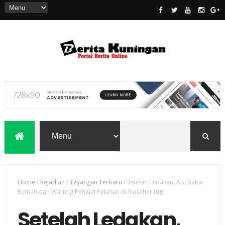
Home
/
Kejadian
/
Tayangan Terbaru
/
Setelah Ledakan, Api Bakar
Rumah dan Warung Penjual Petasan di Nusaherang
Setelah Ledakan,