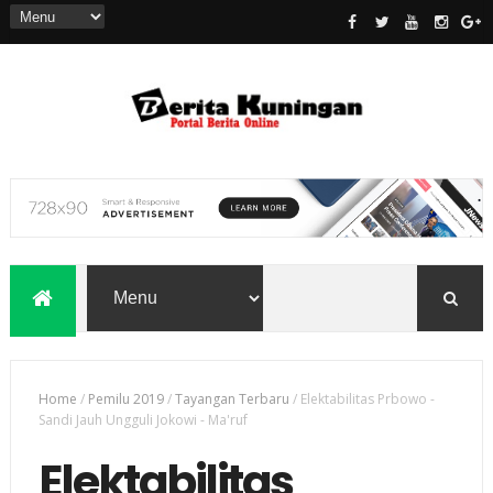
Home
/
Pemilu 2019
/
Tayangan Terbaru
/
Elektabilitas Prbowo -
Sandi Jauh Ungguli Jokowi - Ma'ruf
Elektabilitas