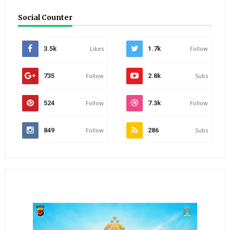
Social Counter
3.5k
Likes
1.7k
Follow
735
Follow
2.8k
Subs
524
Follow
7.3k
Follow
849
Follow
286
Subs