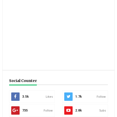
Social Counter
3.5k
Likes
1.7k
Follow
735
Follow
2.8k
Subs