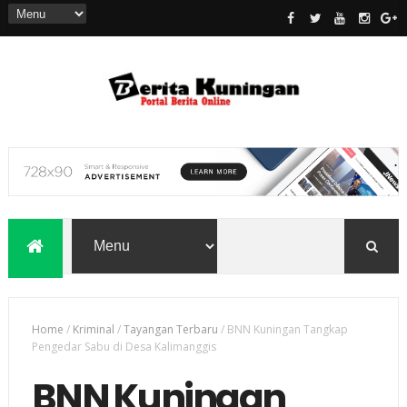
Home
/
Kriminal
/
Tayangan Terbaru
/
BNN Kuningan Tangkap
Pengedar Sabu di Desa Kalimanggis
BNN Kuningan