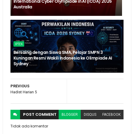
International Cyber Olympiade in AI (ICOA) 2026
Australia
IPTEK
Bersaing dengan Siswa SMA, Pelajar SMPN 3
Kuningan Resmi Wakili Indonesia ke Olimpiade AI
Sydney
PREVIOUS
Hadist Harian 5
POST
COMMENT
BLOGGER
DISQUS
FACEBOOK
Tidak ada komentar