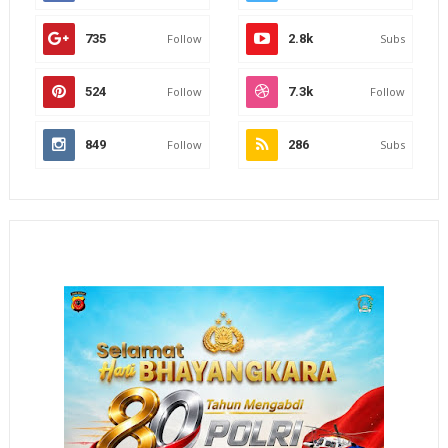
735
Follow
2.8k
Subs
524
Follow
7.3k
Follow
849
Follow
286
Subs