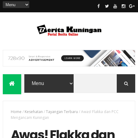
Home
/
Kesehatan
/
Tayangan Terbaru
/
Awas! Flakka dan PCC
Mengancam Kuningan
Awas! Flakka dan