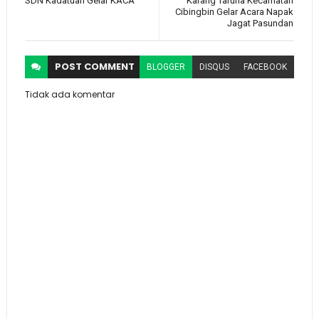
SDN Kadatuan Gelar KACA
Karang Taruna Kecamatan
Cibingbin Gelar Acara Napak
Jagat Pasundan
POST
COMMENT
BLOGGER
DISQUS
FACEBOOK
Tidak ada komentar