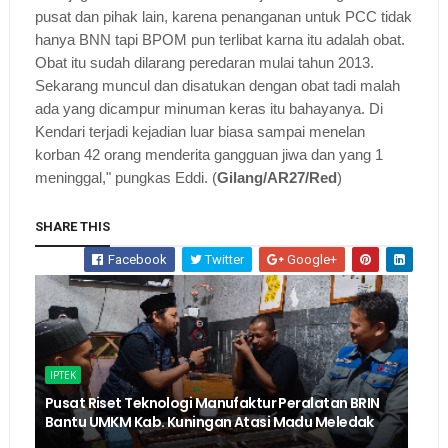
pusat dan pihak lain, karena penanganan untuk PCC tidak
hanya BNN tapi BPOM pun terlibat karna itu adalah obat.
Obat itu sudah dilarang peredaran mulai tahun 2013.
Sekarang muncul dan disatukan dengan obat tadi malah
ada yang dicampur minuman keras itu bahayanya. Di
Kendari terjadi kejadian luar biasa sampai menelan
korban 42 orang menderita gangguan jiwa dan yang 1
meninggal," pungkas Eddi. (
Gilang/AR27/Red
)
SHARE THIS
Facebook
Twitter
Google+
IPTEK
Pusat Riset Teknologi Manufaktur Peralatan BRIN
Bantu UMKM Kab. Kuningan Atasi Madu Meledak