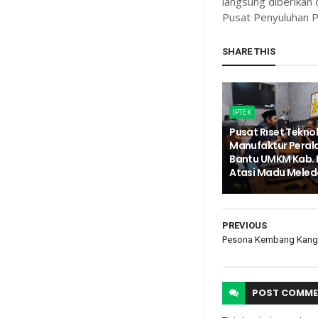
langsung diberikan 
Pusat Penyuluhan Pr
SHARE THIS
IPTEK
Pusat Riset Tekno
Manufaktur Peral
Bantu UMKM Kab. 
Atasi Madu Meled
PREVIOUS
Pesona Kembang Kan
POST
COMME