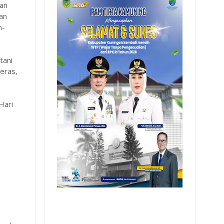
dan
an
h-
tani
eras,
Hari