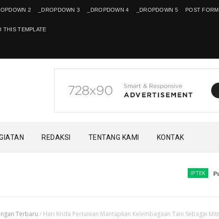
ROPDOWN 2
_DROPDOWN 3
_DROPDOWN 4
_DROPDOWN 5
POST FORM
 THIS TEMPLATE
EGIATAN
REDAKSI
TENTANG KAMI
KONTAK
IPTEK
Pusat Ri
angan Terbaru
/
Hari Krida Pertanian Mantapkan Kelembagaan Tani Sebagai Mit