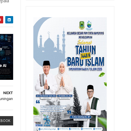
epala
a
e AI
NEXT
Kuningan
EBOOK