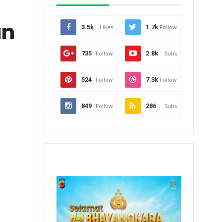
an
3.5k
Likes
1.7k
Follow
735
Follow
2.8k
Subs
524
Follow
7.3k
Follow
849
Follow
286
Subs