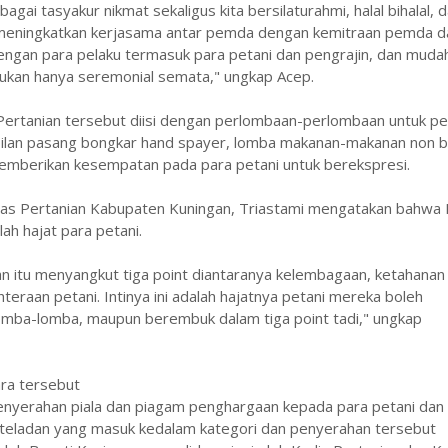
ebagai tasyakur nikmat sekaligus kita bersilaturahmi, halal bihalal, 
 meningkatkan kerjasama antar pemda dengan kemitraan pemda d
dengan para pelaku termasuk para petani dan pengrajin, dan muda
bukan hanya seremonial semata," ungkap Acep.
 Pertanian tersebut diisi dengan perlombaan-perlombaan untuk pe
pilan pasang bongkar hand spayer, lomba makanan-makanan non b
 memberikan kesempatan pada para petani untuk berekspresi.
as Pertanian Kabupaten Kuningan, Triastami mengatakan bahwa 
lah hajat para petani.
an itu menyangkut tiga point diantaranya kelembagaan, ketahanan
teraan petani. Intinya ini adalah hajatnya petani mereka boleh
omba-lomba, maupun berembuk dalam tiga point tadi," ungkap
ara tersebut
penyerahan piala dan piagam penghargaan kepada para petani dan
 teladan yang masuk kedalam kategori dan penyerahan tersebut