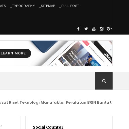
ATS
_TYPOGRAPHY
_SITEMAP
_FULL POST
set Teknologi Manufaktur Peralatan BRIN Bantu UMKM Kab. Kun
ra
Social Counter