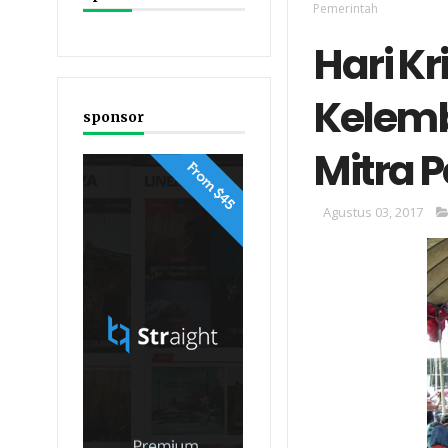
Pemerintah
Hari K
Kelemb
sponsor
Mitra 
Agustus 03, 2017