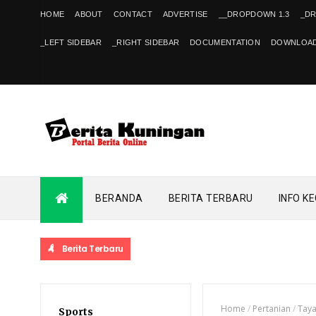
HOME
ABOUT
CONTACT
ADVERTISE
__DROPDOWN 1.3
_D
_LEFT SIDEBAR
_RIGHT SIDEBAR
DOCUMENTATION
DOWNLOAD
BERANDA
BERITA TERBARU
INFO K
Berita Terbaru
Home
/
Pertanian
/
Tay
Sports