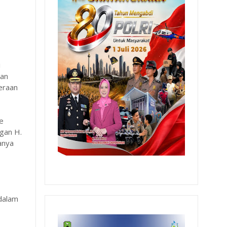
i
kan
eraan
de
gan H.
anya
 dalam