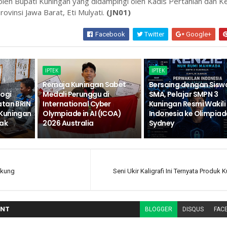
oleh Bupati Kuningan yang didampingi oleh Kadis Pertanian dan K
ovinsi Jawa Barat, Eti Mulyati.
(JN01)
Facebook
Twitter
Google+
IPTEK
IPTEK
Remaja Kuningan Sabet
Bersaing dengan Sisw
logi
Medali Perunggu di
SMA, Pelajar SMPN 3
atan BRIN
International Cyber
Kuningan Resmi Wakili
Kuningan
Olympiade in AI (ICOA)
Indonesia ke Olimpiad
ak
2026 Australia
Sydney
gkung
Seni Ukir Kaligrafi Ini Ternyata Produk 
NT
BLOGGER
DISQUS
FAC