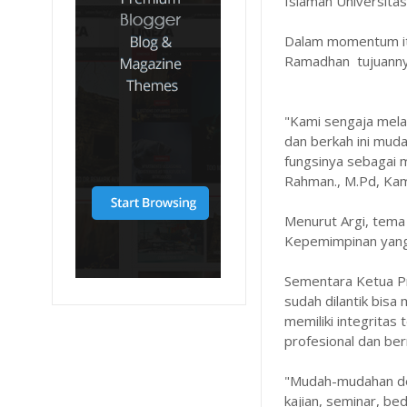
Islaman Universitas
Dalam momentum itu
Ramadhan tujuannya
"Kami sengaja mela
dan berkah ini mud
fungsinya sebagai m
Rahman., M.Pd, Ka
Menurut Argi, tema
Kepemimpinan yang 
Sementara Ketua Pr
sudah dilantik bis
memiliki integritas
profesional dan be
"Mudah-mudahan de
kajian, seminar, be