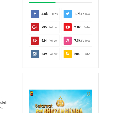
3.5k
Likes
1.7k
Follow
735
Follow
2.8k
Subs
524
Follow
7.3k
Follow
849
Follow
286
Subs
an
 oleh
e-