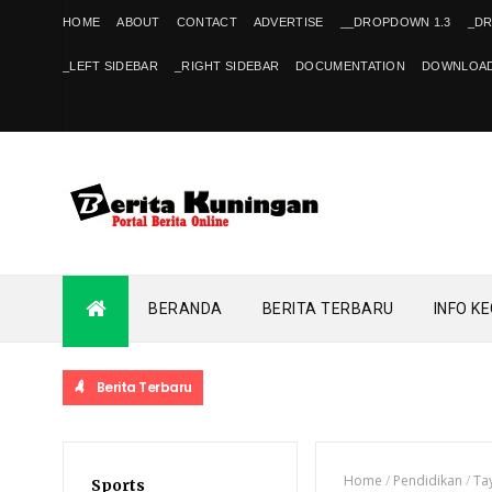
HOME
ABOUT
CONTACT
ADVERTISE
__DROPDOWN 1.3
_D
_LEFT SIDEBAR
_RIGHT SIDEBAR
DOCUMENTATION
DOWNLOAD
BERANDA
BERITA TERBARU
INFO K
Berita Terbaru
Home
/
Pendidikan
/
Ta
Sports