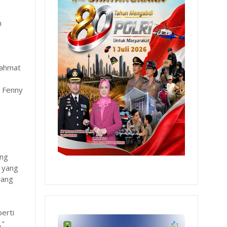
n
rahmat
n
. Fenny
ang
a yang
yang
erti
,"