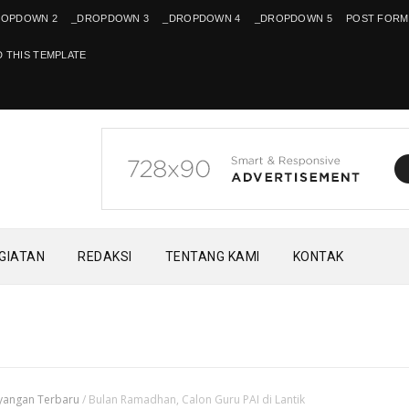
ROPDOWN 2
_DROPDOWN 3
_DROPDOWN 4
_DROPDOWN 5
POST FORM
 THIS TEMPLATE
EGIATAN
REDAKSI
TENTANG KAMI
KONTAK
yangan Terbaru
/
Bulan Ramadhan, Calon Guru PAI di Lantik