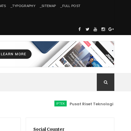
ATS
_TYPOGRAPHY
_SITEMAP
_FULL POST
IPTEK
Pusat Riset Teknologi Manufaktur Pe
Social Counter