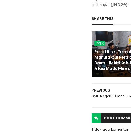
tuturnya.
(JHD29)
.
SHARE THIS
IPTEK
Pusat Riset Tekno
Manufaktur Peral
Bantu UMKM Kab. 
Atasi Madu Meled
PREVIOUS
SMP Negeri 1 Cidahu Ge
POST
COMME
Tidak ada komentar