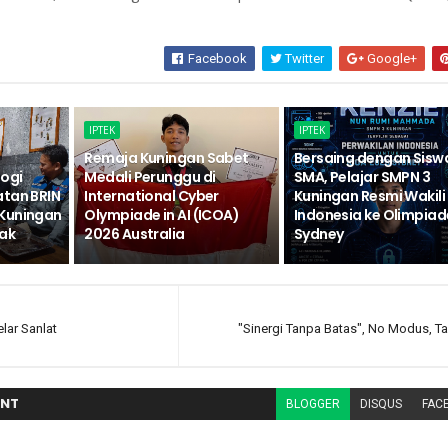
Facebook
Twitter
Google+
IPTEK
IPTEK
Remaja Kuningan Sabet
Bersaing dengan Sisw
logi
Medali Perunggu di
SMA, Pelajar SMPN 3
atan BRIN
International Cyber
Kuningan Resmi Wakili
Kuningan
Olympiade in AI (ICOA)
Indonesia ke Olimpiad
ak
2026 Australia
Sydney
lar Sanlat
"Sinergi Tanpa Batas", No Modus, Ta
NT
BLOGGER
DISQUS
FAC