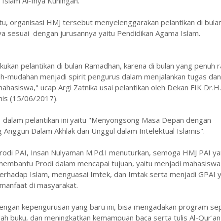
 Islam Al-Ihya Kuningan.
, organisasi HMJ tersebut menyelenggarakan pelantikan di bula
 sesuai dengan jurusannya yaitu Pendidikan Agama Islam.
kukan pelantikan di bulan Ramadhan, karena di bulan yang penuh 
ah-mudahan menjadi spirit pengurus dalam menjalankan tugas da
ahasiswa," ucap Argi Zatnika usai pelantikan oleh Dekan FIK Dr.H
mis (15/06/2017).
 dalam pelantikan ini yaitu "Menyongsong Masa Depan dengan
Anggun Dalam Akhlak dan Unggul dalam Intelektual Islamis".
odi PAI, Insan Nulyaman M.Pd.I menuturkan, semoga HMJ PAI y
a membantu Prodi dalam mencapai tujuan, yaitu menjadi mahasisw
 terhadap Islam, menguasai Imtek, dan Imtak serta menjadi GPAI 
rmanfaat di masyarakat.
ngan kepengurusan yang baru ini, bisa mengadakan program sep
dah buku, dan meningkatkan kemampuan baca serta tulis Al-Qur'an