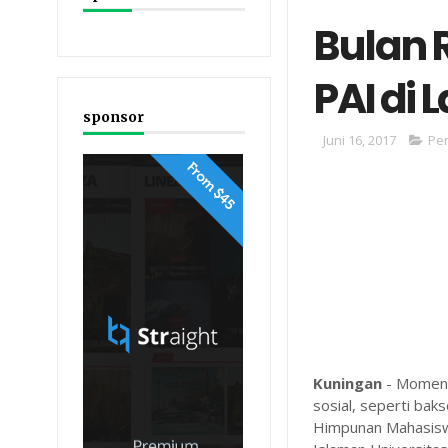
Bulan 
PAI di 
sponsor
Juni 16, 2017
Pe
Kuningan
- Moment
sosial, seperti bak
Himpunan Mahasiswa