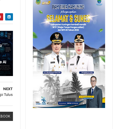
a
e AI
NEXT
pi Tulus
EBOOK